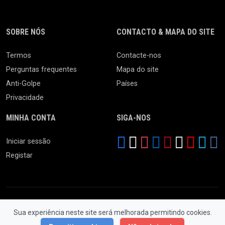
SOBRE NÓS
CONTACTO & MAPA DO SITE
Termos
Contacte-nos
Perguntas frequentes
Mapa do site
Anti-Golpe
Países
Privacidade
MINHA CONTA
SIGA-NOS
Iniciar sessão
Registar
Sua experiência neste site será melhorada permitindo cookies.
© 2026 Feira da Ladra. Todos os Direitos Reservados.