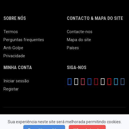
SOBRE NÓS
CONTACTO & MAPA DO SITE
Termos
Contacte-nos
Perguntas frequentes
Mapa do site
Anti-Golpe
Países
Privacidade
MINHA CONTA
SIGA-NOS
Iniciar sessão
Registar
Sua experiência neste site será melhorada permitindo cookies.
© 2026 Feira da Ladra. Todos os Direitos Reservados.