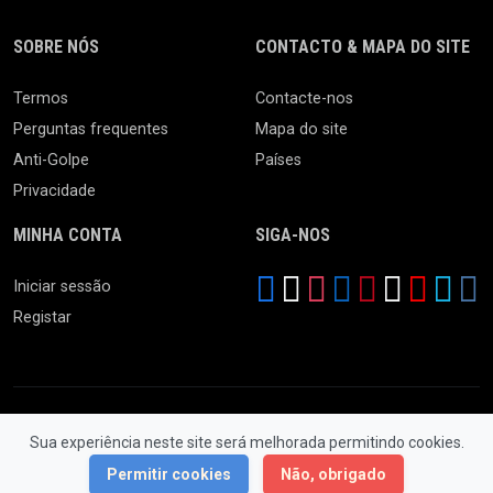
SOBRE NÓS
CONTACTO & MAPA DO SITE
Termos
Contacte-nos
Perguntas frequentes
Mapa do site
Anti-Golpe
Países
Privacidade
MINHA CONTA
SIGA-NOS
Iniciar sessão
Registar
Sua experiência neste site será melhorada permitindo cookies.
© 2026 Feira da Ladra. Todos os Direitos Reservados.
Permitir cookies
Não, obrigado