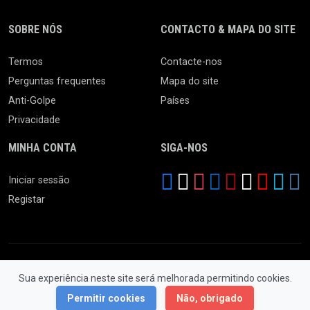
SOBRE NÓS
CONTACTO & MAPA DO SITE
Termos
Contacte-nos
Perguntas frequentes
Mapa do site
Anti-Golpe
Países
Privacidade
MINHA CONTA
SIGA-NOS
Iniciar sessão
Registar
Sua experiência neste site será melhorada permitindo cookies.
© 2026 Feira da Ladra. Todos os Direitos Reservados.
Permitir cookies
Não, obrigado