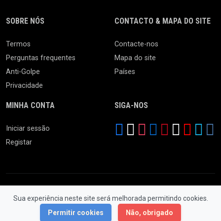
SOBRE NÓS
CONTACTO & MAPA DO SITE
Termos
Contacte-nos
Perguntas frequentes
Mapa do site
Anti-Golpe
Países
Privacidade
MINHA CONTA
SIGA-NOS
Iniciar sessão
Registar
Sua experiência neste site será melhorada permitindo cookies.
© 2026 Feira da Ladra. Todos os Direitos Reservados.
Permitir cookies
Não, obrigado