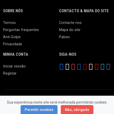
SOBRE NÓS
CONTACTO & MAPA DO SITE
Termos
Contacte-nos
Perguntas frequentes
Mapa do site
Anti-Golpe
Países
Privacidade
MINHA CONTA
SIGA-NOS
Iniciar sessão
Registar
Sua experiência neste site será melhorada permitindo cookies.
© 2026 Feira da Ladra. Todos os Direitos Reservados.
Permitir cookies
Não, obrigado