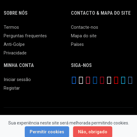
SOBRE NÓS
CONTACTO & MAPA DO SITE
Termos
Contacte-nos
Perguntas frequentes
Mapa do site
Anti-Golpe
Países
Privacidade
MINHA CONTA
SIGA-NOS
Iniciar sessão
Registar
Sua experiência neste site será melhorada permitindo cookies.
© 2026 Feira da Ladra. Todos os Direitos Reservados.
Permitir cookies
Não, obrigado