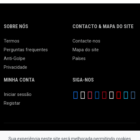
SOBRE NÓS
CONTACTO & MAPA DO SITE
Termos
Contacte-nos
Perguntas frequentes
Mapa do site
Anti-Golpe
Países
Privacidade
MINHA CONTA
SIGA-NOS
Iniciar sessão
Registar
Sua experiência neste site será melhorada permitindo cookies.