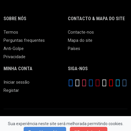
SOBRE NÓS
CONTACTO & MAPA DO SITE
Termos
Contacte-nos
Perguntas frequentes
Mapa do site
Anti-Golpe
Países
Privacidade
MINHA CONTA
SIGA-NOS
Iniciar sessão
Registar
Sua experiência neste site será melhorada permitindo cookies.
© 2026 Feira da Ladra. Todos os Direitos Reservados.