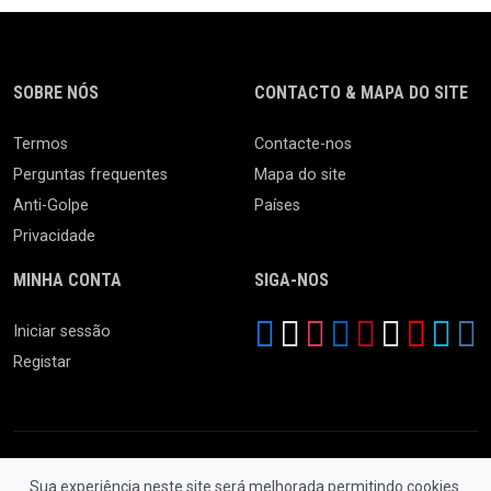
SOBRE NÓS
CONTACTO & MAPA DO SITE
Termos
Contacte-nos
Perguntas frequentes
Mapa do site
Anti-Golpe
Países
Privacidade
MINHA CONTA
SIGA-NOS
Iniciar sessão
Registar
Sua experiência neste site será melhorada permitindo cookies.