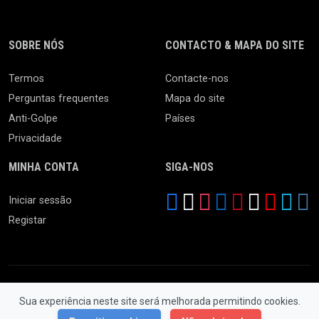
SOBRE NÓS
CONTACTO & MAPA DO SITE
Termos
Contacte-nos
Perguntas frequentes
Mapa do site
Anti-Golpe
Países
Privacidade
MINHA CONTA
SIGA-NOS
Iniciar sessão
Registar
Sua experiência neste site será melhorada permitindo cookies.
© 2026 Feira da Ladra. Todos os Direitos Reservados.