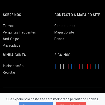
SOBRE NÓS
CONTACTO & MAPA DO SITE
Termos
Contacte-nos
Perguntas frequentes
Mapa do site
Anti-Golpe
Países
Privacidade
MINHA CONTA
SIGA-NOS
Iniciar sessão
Registar
Sua experiência neste site será melhorada permitindo cookies.
© 2026 Feira da Ladra. Todos os Direitos Reservados.