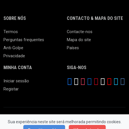
SOBRE NÓS
CONTACTO & MAPA DO SITE
Termos
Contacte-nos
Perguntas frequentes
Mapa do site
Anti-Golpe
Países
Privacidade
MINHA CONTA
SIGA-NOS
Iniciar sessão
Registar
Sua experiência neste site será melhorada permitindo cookies.
© 2026 Feira da Ladra. Todos os Direitos Reservados.