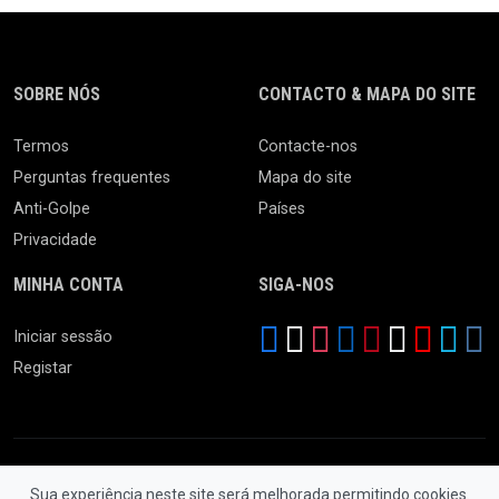
SOBRE NÓS
CONTACTO & MAPA DO SITE
Termos
Contacte-nos
Perguntas frequentes
Mapa do site
Anti-Golpe
Países
Privacidade
MINHA CONTA
SIGA-NOS
Iniciar sessão
Registar
Sua experiência neste site será melhorada permitindo cookies.