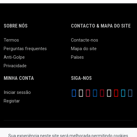
SOBRE NÓS
CONTACTO & MAPA DO SITE
Termos
Contacte-nos
Perguntas frequentes
Mapa do site
Anti-Golpe
Países
Privacidade
MINHA CONTA
SIGA-NOS
Iniciar sessão
Registar
Sua experiência neste site será melhorada permitindo cookies.