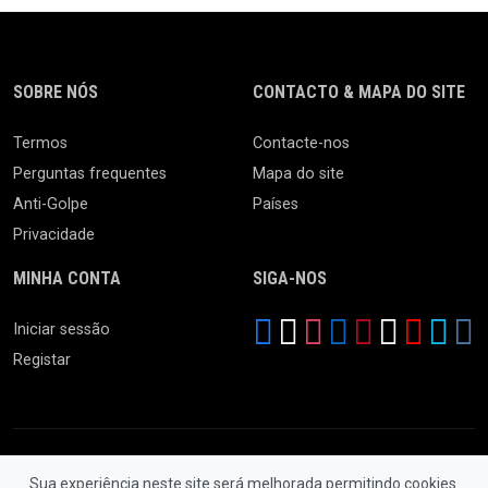
SOBRE NÓS
CONTACTO & MAPA DO SITE
Termos
Contacte-nos
Perguntas frequentes
Mapa do site
Anti-Golpe
Países
Privacidade
MINHA CONTA
SIGA-NOS
Iniciar sessão
Registar
Sua experiência neste site será melhorada permitindo cookies.