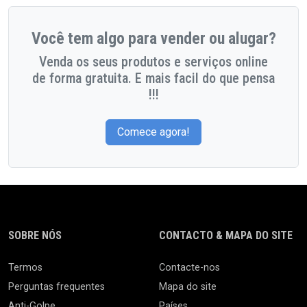
Você tem algo para vender ou alugar?
Venda os seus produtos e serviços online
de forma gratuita. E mais facil do que pensa
!!!
Comece agora!
SOBRE NÓS
CONTACTO & MAPA DO SITE
Termos
Contacte-nos
Perguntas frequentes
Mapa do site
Anti-Golpe
Países