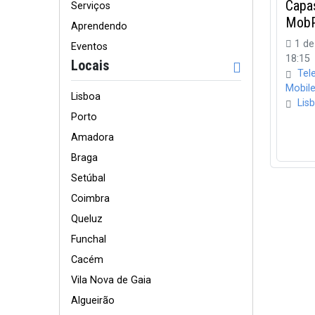
Capa
Serviços
MobP
Aprendendo
1 de
Eventos
18:15
Locais
Tel
Mobil
Lisboa
Lis
Porto
Amadora
Braga
Setúbal
Coimbra
Queluz
Funchal
Cacém
Vila Nova de Gaia
Algueirão