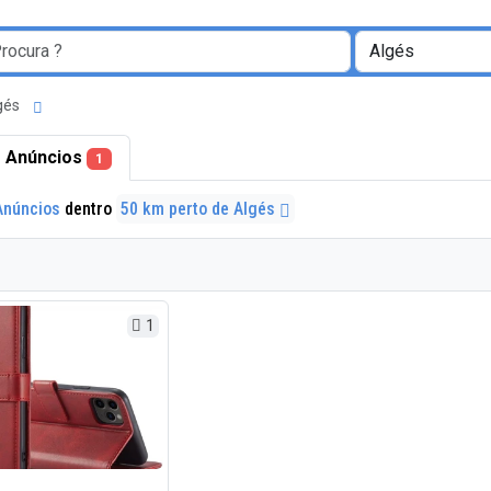
lgés
 Anúncios
1
Anúncios
dentro
50 km perto de Algés
1