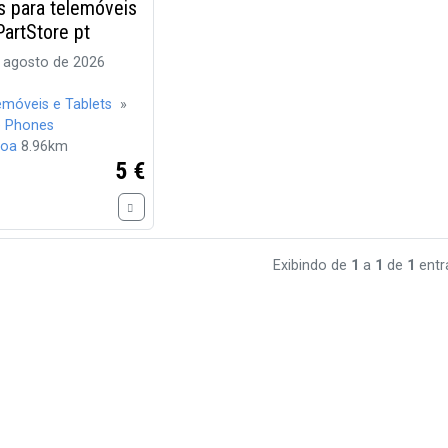
s para telemóveis
artStore pt
 agosto de 2026
emóveis e Tablets
»
e Phones
boa
8.96km
5 €
Exibindo de
1
a
1
de
1
entr